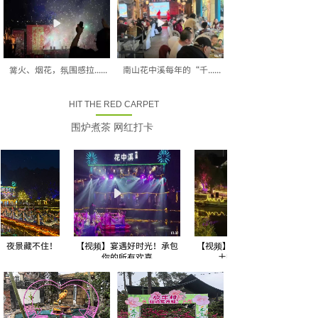
篝火、烟花，氛围感拉......
南山花中溪每年的“千......
HIT THE RED CARPET
围炉煮茶 网红打卡
夜景藏不住！
【视频】宴遇好时光！承包
【视频】花中溪畔有真欢！
你的所有欢喜
土味美食 + 休闲