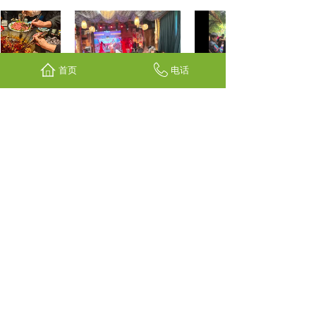
首页
电话
火锅"养生火
一边看歌舞表演，一边吃刨
杀年猪仪式太特别-南山花中
人定制：
猪汤，不亦说乎。
71056
花中溪新菜品推出_“......
（季节性活动）周未来......
鼎锅炖-南山花中溪吃......
南山花中溪全牛火锅宴......