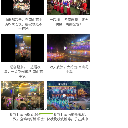
山歌唱起来，在南山花中
一起嗨！ 云南歌舞，篝火
溪农家吃饭，感觉就是不
晚会，嗨翻全场！
一样哟
一起嗨起来，一边看表
喷火表演，太给力-南山花
演，一边吃刨猪汤-南山花
中溪
中溪 !
SOCIAL GATHERING
【视频】云南祝酒添兴
【视频】云南歌舞表演、
致，全场嗨玩
团建聚会 休闲娱乐
喷火、变脸等，乐在其中