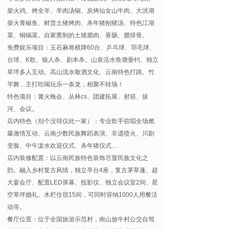
柴火鸡、烤全羊、羊肉汤锅、炭烤仙女山牛肉、大洪湖
柴火青椒鱼、鲜货土猪烤肉、杀年猪刨猪汤、特色江湖
菜、铜锅菜。自家熏制的土猪腊肉、香肠、腊排骨。
免费娱乐项目：
玉石麻将棋牌60台、乒乓球、羽毛球、
台球、K歌、狼人杀、剧本杀。山泉活水鱼塘垂钓、独立
草坪多人互动。高山流水敬酒文化、云南特色打跳、竹
竿舞…主打吃喝玩乐一条龙，相聚不转场！
特色项目：篝火晚会、丛林cs、团建拓展、射箭、拔
河、会议。
店内特色（别个没得仅此一家）：专业歌手驻唱全场燃
爆激情互动、云南少数民族舞蹈表演、非遗喷火、川剧
变脸、中午泼水欢迎仪式、杀年猪仪式…
店内装修配置：以云南民族特色装饰尽显民族文化之
韵。融入乡村复古风情，独立亭台4座，复古茅草蓬、超
大宴会厅、配置LED屏幕、投影仪、独立会议室2间、星
空草坪婚礼、木栏住宿15间，可同时容纳1000人用餐活
动等。
餐厅位置：位于全国旅游示范村，南山放牛村公交自驾