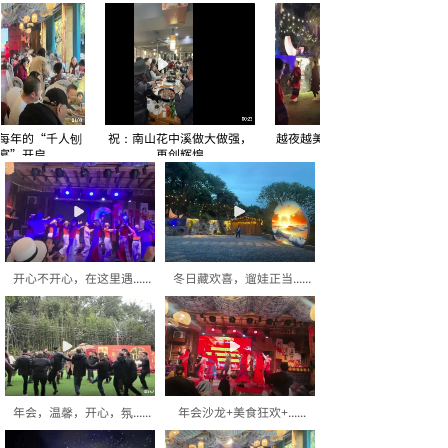
年的“千人刨
祝：南山花中溪做大做强，
越夜越美丽-南山花中溪篝火
”开启
再创辉煌
晚会
开心不开心，在这里遇......
冬日藏欢喜，遛娃正当......
年会，温馨，开心，氛......
年会沙龙+美食狂欢+......