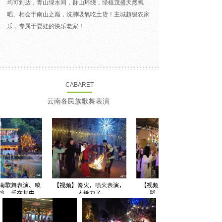
均可到达，青山绿水间，群山环绕，绿植茂盛天然氧
吧、相会于南山之巅，洗肺吸氧吃土货！主城超级农家
乐，专属于耍娃的快乐老家！
CABARET
云南各民族歌舞表演
歌舞表演、喷
【视频】篝火，喷火表演，
【视频】云南“打跳”舞
，乐在其中
太给力了
蹈，居然这么好玩