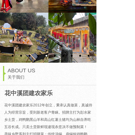
ABOUT US
关于我们
花中溪团建农家乐
花中溪团建农家乐2012年创立，秉承认真做菜，真诚待
人为经营宗旨，受到新老客户青睐。招牌主打为彭水家
乡土货，鸡鸭鹅黑山羊和高山红薯土猪均为山林自养吃
五谷长成。只卖土货新鲜现逮现杀坚决不做预制菜！
寻味乡野系列主打招牌菜：
传统汤锅、鼎锅炖鸡鸭鹅、