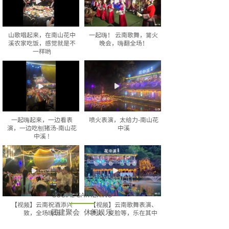
山歌唱起来，在南山花中
一起嗨！ 云南歌舞，篝火
溪农家吃饭，感觉就是不
晚会，嗨翻全场！
一样哟
一起嗨起来，一边看表
喷火表演，太给力-南山花
演，一边吃刨猪汤-南山花
中溪
中溪 !
SOCIAL GATHERING
【视频】云南祝酒添兴
【视频】云南歌舞表演、
致，全场嗨玩
团建聚会 休闲娱乐
喷火、变脸等，乐在其中