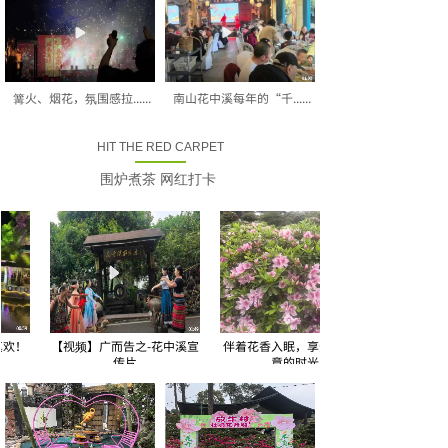
篝火、烟花，氛围感拉......
南山花中溪每年的“千......
HIT THE RED CARPET
围炉煮茶 网红打卡
！
【视频】广而告之-花中溪宣
伴着花香入眠，享受悠然惬
传片
意的时光