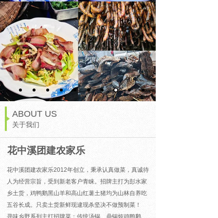
ABOUT US
关于我们
花中溪团建农家乐
花中溪团建农家乐2012年创立，秉承认真做菜，真诚待
人为经营宗旨，受到新老客户青睐。招牌主打为彭水家
乡土货，鸡鸭鹅黑山羊和高山红薯土猪均为山林自养吃
五谷长成。只卖土货新鲜现逮现杀坚决不做预制菜！
寻味乡野系列主打招牌菜：
传统汤锅、鼎锅炖鸡鸭鹅、