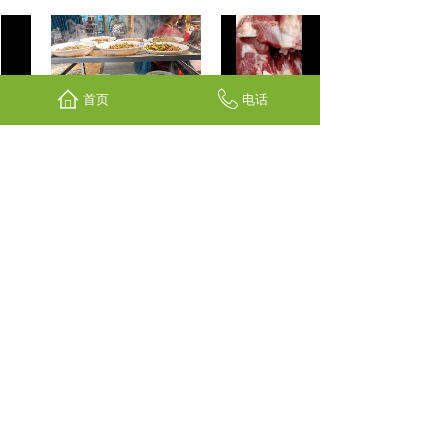
首页
电话
中
南山花中溪吃刨猪汤、全猪
肉肉确实不摆了。彭水红苕
宴（彭水高山土猪）
猪-南山花中溪吃刨猪汤，杀
年猪
花中溪新菜品推出_“......
（季节性活动）周未来......
鼎锅炖-南山花中溪吃......
南山花中溪全牛火锅宴......