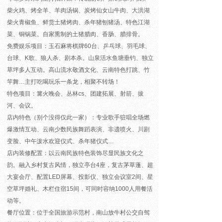
柴火鸡、烤全羊、羊肉汤锅、炭烤仙女山牛肉、大洪湖
柴火青椒鱼、鲜货土猪烤肉、杀年猪刨猪汤、特色江湖
菜、铜锅菜。自家熏制的土猪腊肉、香肠、腊排骨。
免费娱乐项目：
玉石麻将棋牌60台、乒乓球、羽毛球、
台球、K歌、狼人杀、剧本杀。山泉活水鱼塘垂钓、独立
草坪多人互动。高山流水敬酒文化、云南特色打跳、竹
竿舞…主打吃喝玩乐一条龙，相聚不转场！
特色项目：篝火晚会、丛林cs、团建拓展、射箭、拔
河、会议。
店内特色（别个没得仅此一家）：专业歌手驻唱全场燃
爆激情互动、云南少数民族舞蹈表演、非遗喷火、川剧
变脸、中午泼水欢迎仪式、杀年猪仪式…
店内装修配置：以云南民族特色装饰尽显民族文化之
韵。融入乡村复古风情，独立亭台4座，复古茅草蓬、超
大宴会厅、配置LED屏幕、投影仪、独立会议室2间、星
空草坪婚礼、木栏住宿15间，可同时容纳1000人用餐活
动等。
餐厅位置：位于全国旅游示范村，南山放牛村公交自驾