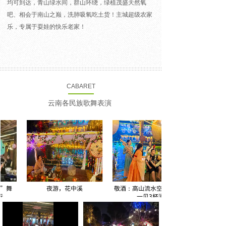
均可到达，青山绿水间，群山环绕，绿植茂盛天然氧
吧、相会于南山之巅，洗肺吸氧吃土货！主城超级农家
乐，专属于耍娃的快乐老家！
CABARET
云南各民族歌舞表演
舞
夜游，花中溪
敬酒：高山流水空中加油，
一见3杯酒