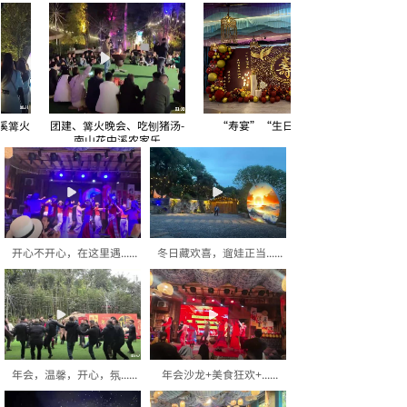
火
团建、篝火晚会、吃刨猪汤-
“寿宴”“生日宴会”
南山花中溪农家乐
开心不开心，在这里遇......
冬日藏欢喜，遛娃正当......
年会，温馨，开心，氛......
年会沙龙+美食狂欢+......