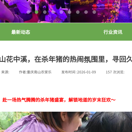
最新动态
行业资讯
山花中溪，在杀年猪的热闹氛围里，寻回
来源:
|
作者:
重庆南山农家乐
|
发布时间 :
2026-01-09
|
157
次浏览:
|
，赴一场热气腾腾的杀年猪盛宴，解锁地道的岁末狂欢～